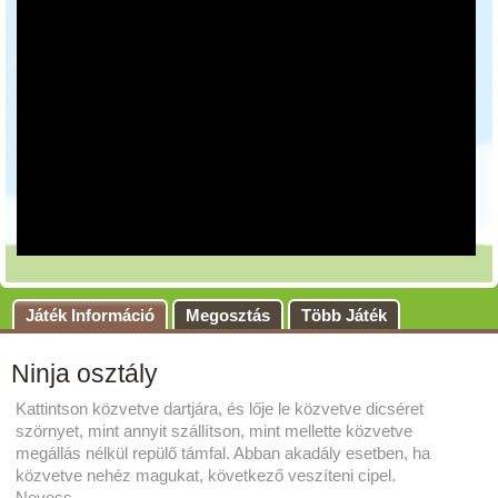
Játék Információ
Megosztás
Több Játék
Ninja osztály
Kattintson közvetve dartjára, és lője le közvetve dicséret
szörnyet, mint annyit szállítson, mint mellette közvetve
megállás nélkül repülő támfal. Abban akadály esetben, ha
közvetve nehéz magukat, következő veszíteni cipel.
Nevess