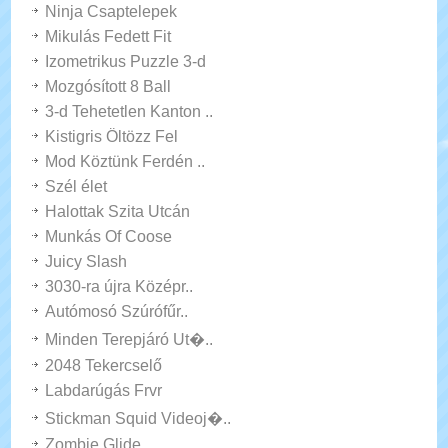
Ninja Csaptelepek
Mikulás Fedett Fit
Izometrikus Puzzle 3-d
Mozgósított 8 Ball
3-d Tehetetlen Kanton ..
Kistigris Öltözz Fel
Mod Köztünk Ferdén ..
Szél élet
Halottak Szita Utcán
Munkás Of Coose
Juicy Slash
3030-ra újra Középr..
Autómosó Szúrófűr..
Minden Terepjáró Ut�..
2048 Tekercselő
Labdarúgás Frvr
Stickman Squid Videoj�..
Zombie Glide