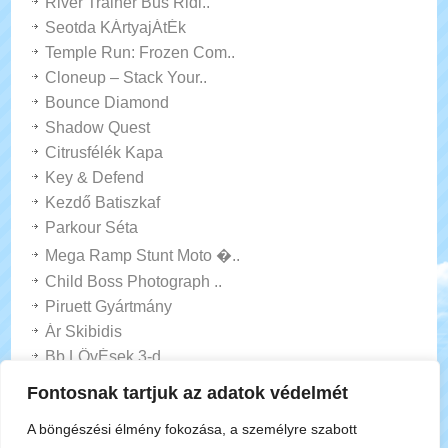
River Trainer Bus Ridi..
Seotda KÁrtyajÁtÉk
Temple Run: Frozen Com..
Cloneup – Stack Your..
Bounce Diamond
Shadow Quest
Citrusfélék Kapa
Key & Defend
Kezdő Batiszkaf
Parkour Séta
Mega Ramp Stunt Moto �..
Child Boss Photograph ..
Piruett Gyártmány
Ár Skibidis
Bb LÖvÉsek 3-d
Sniper - Zseniális Ge..
Fontosnak tartjuk az adatok védelmét
Felfüggesztés Mérj�..
A böngészési élmény fokozása, a személyre szabott
Betűszó Autólátoga..