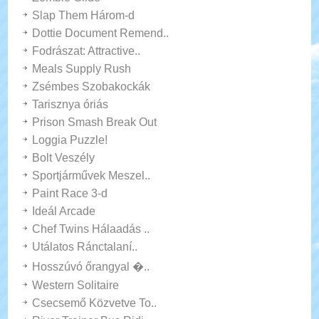
Slap Them Három-d
Dottie Document Remend..
Fodrászat: Attractive..
Meals Supply Rush
Zsémbes Szobakockák
Tarisznya óriás
Prison Smash Break Out
Loggia Puzzle!
Bolt Veszély
Sportjárművek Meszel..
Paint Race 3-d
Ideál Arcade
Chef Twins Hálaadás ..
Utálatos Ránctalaní..
Hosszúvó őrangyal �..
Western Solitaire
Csecsemő Közvetve To..