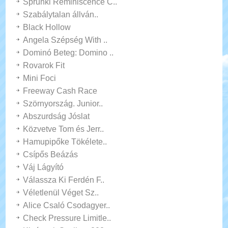
Sprunki Reminiscence C..
Szabálytalan állván..
Black Hollow
Angela Szépség With ..
Dominó Beteg: Domino ..
Rovarok Fit
Mini Foci
Freeway Cash Race
Szörnyország. Junior..
Abszurdság Jóslat
Közvetve Tom és Jerr..
Hamupipőke Tökélete..
Csípős Beázás
Váj Lágyító
Válassza Ki Ferdén F..
Véletlenül Véget Sz..
Alice Csaló Csodagyer..
Check Pressure Limitle..