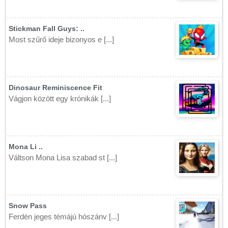
Stickman Fall Guys: ..
Most szűrő ideje bizonyos e [...]
Dinosaur Reminiscence Fit
Vágjon között egy krónikák [...]
Mona Li ..
Váltson Mona Lisa szabad st [...]
Snow Pass
Ferdén jeges témájú hószánv [...]