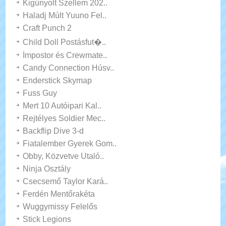
Kigúnyolt Szellem 202..
Haladj Múlt Yuuno Fel..
Craft Punch 2
Child Doll Postásfut�..
İmpostor és Crewmate..
Candy Connection Húsv..
Enderstick Skymap
Fuss Guy
Mert 10 Autóipari Kal..
Rejtélyes Soldier Mec..
Backflip Dive 3-d
Fiatalember Gyerek Gom..
Obby, Közvetve Utaló..
Ninja Osztály
Csecsemő Taylor Kará..
Ferdén Mentőrakéta
Wuggymissy Felelős
Stick Legions