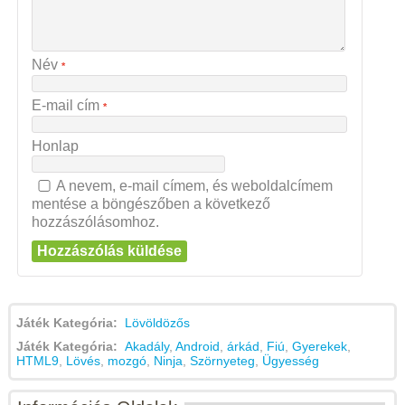
Név
*
E-mail cím
*
Honlap
A nevem, e-mail címem, és weboldalcímem
mentése a böngészőben a következő
hozzászólásomhoz.
Játék Kategória:
Lövöldözős
Játék Kategória:
Akadály
,
Android
,
árkád
,
Fiú
,
Gyerekek
,
HTML9
,
Lövés
,
mozgó
,
Ninja
,
Szörnyeteg
,
Ügyesség