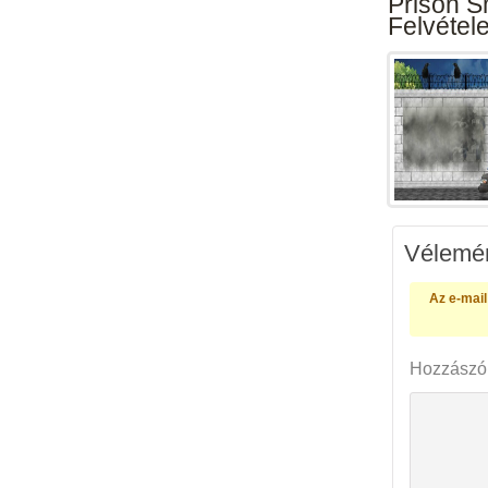
Prison S
Felvétele
Vélemén
Az e-mail
Hozzászó