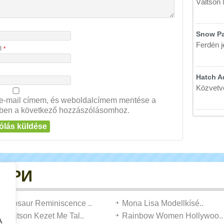
Váltson 
Snow P
Ferdén j
m
*
Hatch A
Közvetve
e-mail címem, és weboldalcímem mentése a
ben a következő hozzászólásomhoz.
ИГРИ
Dinosaur Reminiscence ..
Mona Lisa Modellkísé..
Nyújtson Kezet Me Tal..
Rainbow Women Hollywoo..
A