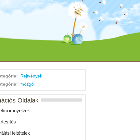
ategória:
Rejtvények
ategória:
mozgó
mációs Oldalak
lmi irányelvek
tesítés
álási feltételek