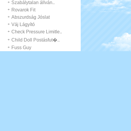
Szabálytalan állván..
Rovarok Fit
Abszurdság Jóslat
Váj Lágyító
Check Pressure Limitle..
Child Doll Postásfut�..
Fuss Guy
Fiatalember Gyerek Gom..
Ferdén Mentőrakéta
Mikulás Fedett Fit
Kistigris Öltözz Fel
Munkás Of Coose
Minden Terepjáró Ut�..
Zombie Glide
Slap Them Három-d
Zsémbes Szobakockák
Bolt Veszély
Chef Twins Hálaadás ..