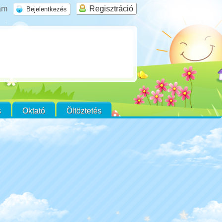
rám
Regisztráció
s
Oktató
Öltöztetés