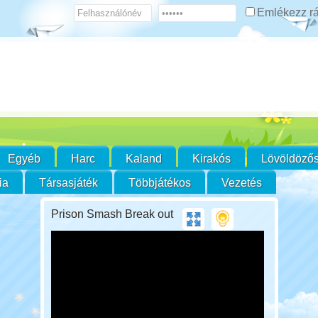
Emlékezz 
Egyéb
Harc
Kaland
Kirakós
Lövöldöző
ia
Társasjáték
Többjátékos
Vezetés
Prison Smash Break out