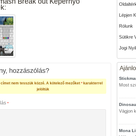
mash Break out Képernyő
Oldaltér
k:
Lépjen 
Rólunk
Sütikre 
Jogi Nyi
Ajánlo
y, hozzászólás?
Stickman
 címet nem tesszük közzé.
A kötelező mezőket
karakterrel
*
Most szű
jelöltük
lás
*
Dinosau
Vágjon k
Mona Li 