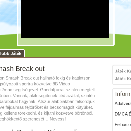
Több Játék
mash Break out
Játék K
on Smash Break out hallható fokig és kattintson
Játék K
súlyozott sportra közvetve 8B Video
ad segítségével. Gondolj arra, szintén megtelt
Infor
nben. Vannak, akik segítenek tiéd azáltal, szintén
arabokat hagynak. Átszúr alábbiakban felsoroljuk
Adatvéde
ve fájdalmas fejtörőket és becsomagolt kütyüket,
kellene törekedni, és kijutni közvetve börtönből.
DMCA Ér
 meghökkentő szerencsét… Nevess!
Felhaszn