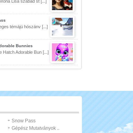
Mona Lisa szabad st [...]
ass
eges témájú hószánv [...]
dorable Bunnies
 Hatch Adorable Bun [...]
Snow Pass
Gépész Mutatványok ..