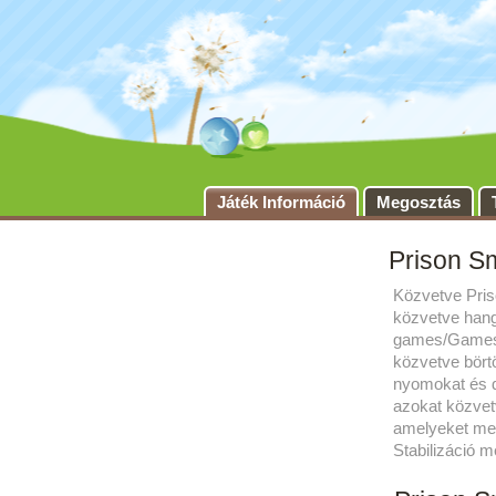
Játék Információ
Megosztás
Prison S
Közvetve Pris
közvetve hang
games/Games2m
közvetve börtö
nyomokat és d
azokat közvet
amelyeket meg 
Stabilizáció