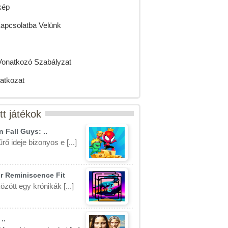
kép
Kapcsolatba Velünk
Vonatkozó Szabályzat
latkozat
tt játékok
 Fall Guys: ..
rő ideje bizonyos e [...]
r Reminiscence Fit
özött egy krónikák [...]
..