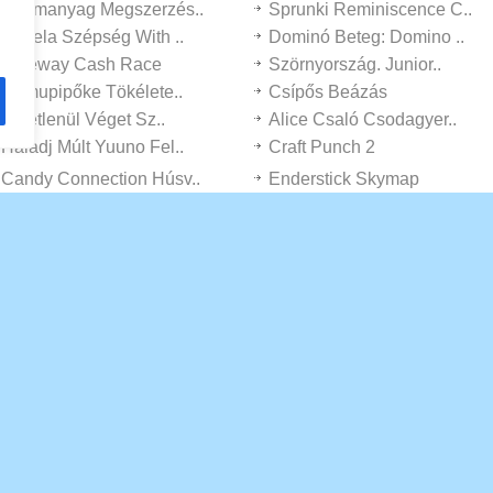
Üzemanyag Megszerzés..
Sprunki Reminiscence C..
Angela Szépség With ..
Dominó Beteg: Domino ..
Freeway Cash Race
Szörnyország. Junior..
Hamupipőke Tökélete..
Csípős Beázás
Véletlenül Véget Sz..
Alice Csaló Csodagyer..
Haladj Múlt Yuuno Fel..
Craft Punch 2
Candy Connection Húsv..
Enderstick Skymap
Rejtélyes Soldier Mec..
Backflip Dive 3-d
Ninja Osztály
Csecsemő Taylor Kará..
Stick Legions
Ninja Csaptelepek
Mozgósított 8 Ball
3-d Tehetetlen Kanton ..
Szél élet
Halottak Szita Utcán
3030-ra újra Középr..
Autómosó Szúrófűr..
Labdarúgás Frvr
Stickman Squid Videoj�..
Fodrászat: Attractive..
Meals Supply Rush
Prison Smash Break Out
Loggia Puzzle!
Paint Race 3-d
Ideál Arcade