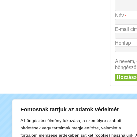
Név
*
E-mail cí
Honlap
A nevem, 
böngésző
200 НАЙ-НОВИ 
Fontosnak tartjuk az adatok védelmét
A böngészési élmény fokozása, a személyre szabott
Stickman Fall Guys: Wo..
hirdetések vagy tartalmak megjelenítése, valamint a
Hatch Adorable Bunnies
forgalom elemzése érdekében sütiket (cookie) használunk. 