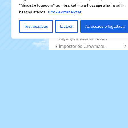
Merge And Blast 2048
"Mindet elfogadom" gombra kattintva hozzájárulhat a sütik
Black Hollow
használatához.
Cookie-szabályzat
Mini Foci
Közvetve Tom és Jerr..
Testreszabás
Elutasít
Az összes elfogadása
Válassza Ki Ferdén F..
Kigúnyolt Szellem 202..
İmpostor és Crewmate..
Mert 10 Autóipari Kal..
Obby, Közvetve Utaló..
Wuggymissy Felelős
Izometrikus Puzzle 3-d
Mod Köztünk Ferdén ..
Juicy Slash
2048 Tekercselő
Dottie Document Remend..
Tarisznya óriás
Sportjárművek Meszel..