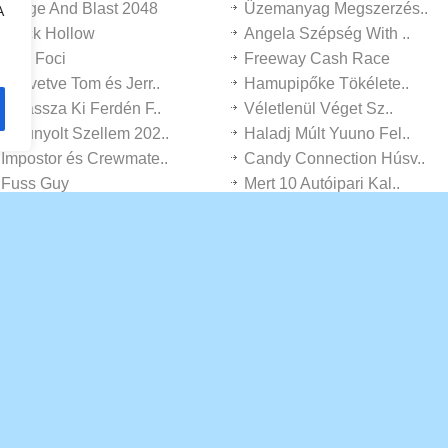
Merge And Blast 2048
Üzemanyag Megszerzés..
A
Black Hollow
Angela Szépség With ..
Mini Foci
Freeway Cash Race
Közvetve Tom és Jerr..
Hamupipőke Tökélete..
Válassza Ki Ferdén F..
Véletlenül Véget Sz..
Kigúnyolt Szellem 202..
Haladj Múlt Yuuno Fel..
İmpostor és Crewmate..
Candy Connection Húsv..
Fuss Guy
Mert 10 Autóipari Kal..
Fiatalember Gyerek Gom..
Obby, Közvetve Utaló..
Ferdén Mentőrakéta
Wuggymissy Felelős
Mikulás Fedett Fit
Izometrikus Puzzle 3-d
Kistigris Öltözz Fel
Mod Köztünk Ferdén ..
Munkás Of Coose
Juicy Slash
2048 Tekercselő
Minden Terepjáró Ut�..
Stickman Squid Videoj�..
Fodrászat: Attractive..
Meals Supply Rush
Prison Smash Break Out
Loggia Puzzle!