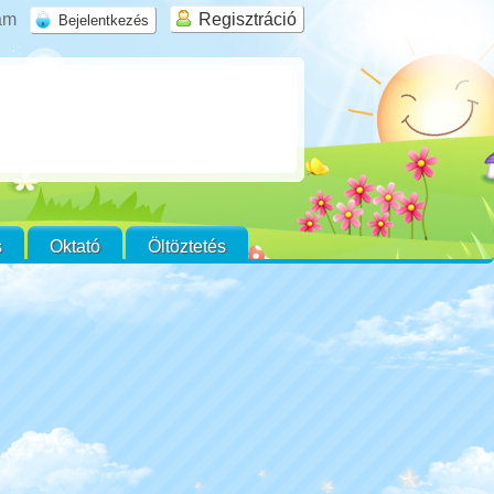
rám
Regisztráció
s
Oktató
Öltöztetés