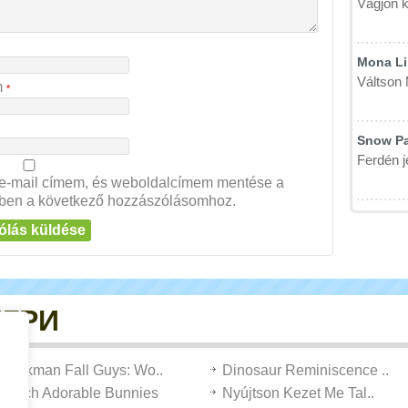
Vágjon k
Mona Li 
Váltson 
m
*
Snow P
Ferdén j
e-mail címem, és weboldalcímem mentése a
ben a következő hozzászólásomhoz.
ИГРИ
Stickman Fall Guys: Wo..
Dinosaur Reminiscence ..
Hatch Adorable Bunnies
Nyújtson Kezet Me Tal..