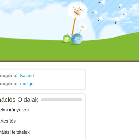
ategória:
Kaland
ategória:
mozgó
mációs Oldalak
lmi irányelvek
tesítés
álási feltételek