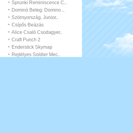
Sprunki Reminiscence C..
Dominó Beteg: Domino ..
Szörnyország. Junior..
Csípős Beázás
Alice Csaló Csodagyer..
Craft Punch 2
Enderstick Skymap
Rejtélyes Soldier Mec..
Ninja Osztály
Stick Legions
Mozgósított 8 Ball
Szél élet
3030-ra újra Középr..
Labdarúgás Frvr
Zombie Glide
Slap Them Három-d
Zsémbes Szobakockák
Bolt Veszély