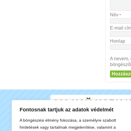
Név
*
E-mail cí
Honlap
A nevem, 
böngésző
200 НАЙ-НОВИ 
Fontosnak tartjuk az adatok védelmét
Ferdén Grench Közös..
A böngészési élmény fokozása, a személyre szabott
Snow Pass
hirdetések vagy tartalmak megjelenítése, valamint a