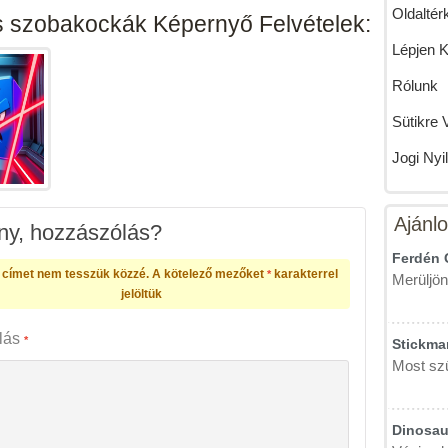
Oldaltér
 szobakockák Képernyő Felvételek:
Lépjen 
Rólunk
Sütikre 
Jogi Nyi
Ajánlo
y, hozzászólás?
Ferdén 
 címet nem tesszük közzé.
A kötelező mezőket
karakterrel
*
Merüljön
jelöltük
lás
*
Stickman
Most szű
Dinosau