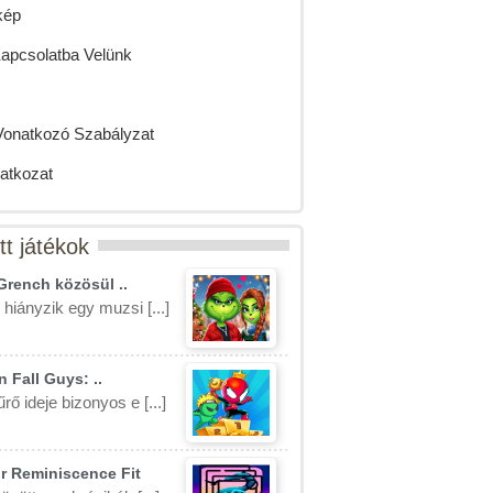
kép
Kapcsolatba Velünk
Vonatkozó Szabályzat
latkozat
tt játékok
Grench közösül ..
 hiányzik egy muzsi [...]
 Fall Guys: ..
rő ideje bizonyos e [...]
r Reminiscence Fit