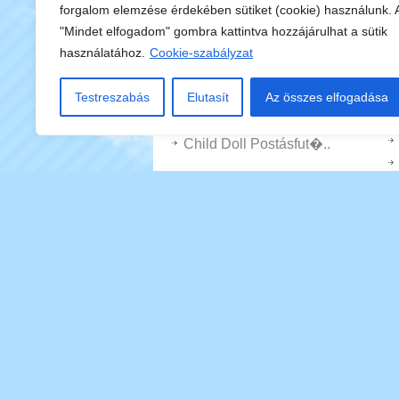
Gépész Mutatványok ..
forgalom elemzése érdekében sütiket (cookie) használunk. 
Szabálytalan állván..
"Mindet elfogadom" gombra kattintva hozzájárulhat a sütik
Rovarok Fit
használatához.
Cookie-szabályzat
Abszurdság Jóslat
Váj Lágyító
Testreszabás
Elutasít
Az összes elfogadása
Check Pressure Limitle..
Child Doll Postásfut�..
Backflip Dive 3-d
Csecsemő Taylor Kará..
Ninja Csaptelepek
3-d Tehetetlen Kanton ..
Halottak Szita Utcán
Autómosó Szúrófűr..
Dottie Document Remend..
Tarisznya óriás