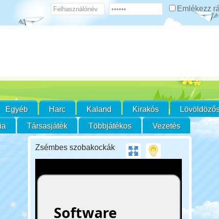
Emlékezz 
Egyéb
Harc
Kaland
Kirakós
Lövöldöző
ia
Társasjáték
Többjátékos
Vezetés
Zsémbes szobakockák