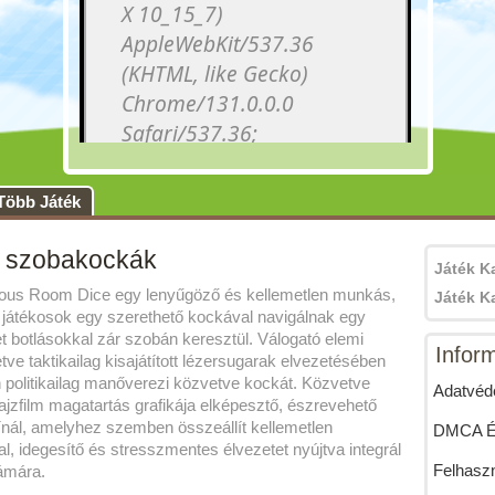
Több Játék
 szobakockák
Játék K
uous Room Dice egy lenyűgöző és kellemetlen munkás,
Játék K
 játékosok egy szerethető kockával navigálnak egy
t botlásokkal zár szobán keresztül. Válogató elemi
Infor
ve taktikailag kisajátított lézersugarak elvezetésében
n politikailag manőverezi közvetve kockát. Közvetve
Adatvéde
ajzfilm magatartás grafikája elképesztő, észrevehető
ínál, amelyhez szemben összeállít kellemetlen
DMCA Ér
, idegesítő és stresszmentes élvezetet nyújtva integrál
Felhaszn
ámára.