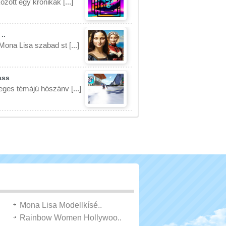
özött egy krónikák [...]
..
Mona Lisa szabad st [...]
ass
eges témájú hószánv [...]
Mona Lisa Modellkísé..
Rainbow Women Hollywoo..