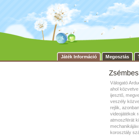
Játék Információ
Megosztás
Zsémbes
Válogató Ard
ahol közvetve
ijesztő, megve
veszély közvet
rejlik, azonba
videojátékok r
atmoszférát k
mechanikájával
korosztály sz